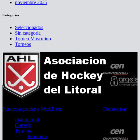
noviembre 2025
Categorías
Seleccionados
Sin categoría
Torneo Masculino
Torneos
Funciona gracias a WordPress
|
Tema: Newsup de
Themeansar
Institucional
Consejo
Torneos
Femenino