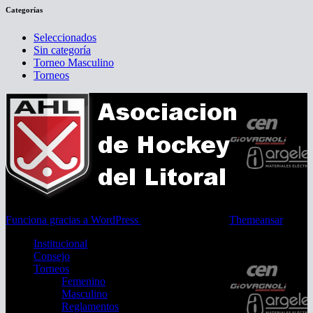
Categorías
Seleccionados
Sin categoría
Torneo Masculino
Torneos
Funciona gracias a WordPress
|
Tema: Newsup de
Themeansar
Institucional
Consejo
Torneos
Femenino
Masculino
Reglamentos