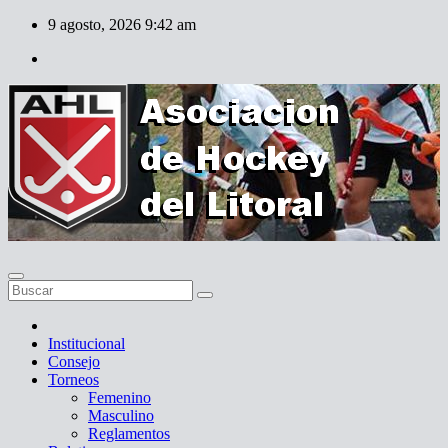
Skip
9 agosto, 2026
9:42 am
to
content
Institucional
Consejo
Torneos
Femenino
Masculino
Reglamentos