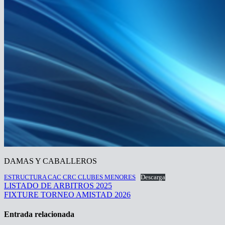
DAMAS Y CABALLEROS
ESTRUCTURA CAC CRC CLUBES MENORES
Descarga
Navegación
LISTADO DE ARBITROS 2025
FIXTURE TORNEO AMISTAD 2026
de
entradas
Entrada relacionada