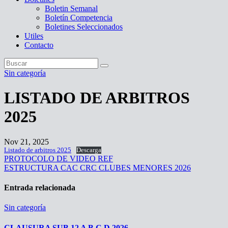
Boletin Semanal
Boletín Competencia
Boletines Seleccionados
Utiles
Contacto
Sin categoría
LISTADO DE ARBITROS
2025
Nov 21, 2025
Listado de arbitros 2025
Descarga
Navegación
PROTOCOLO DE VIDEO REF
ESTRUCTURA CAC CRC CLUBES MENORES 2026
de
entradas
Entrada relacionada
Sin categoría
CLAUSURA SUB 12 A B C D 2026