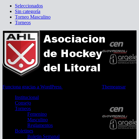
Seleccionados
Sin categoría
Torneo Masculino
Torneos
Funciona gracias a WordPress
|
Tema: Newsup de
Themeansar
Institucional
Consejo
Torneos
Femenino
Masculino
Reglamentos
Boletines
Boletin Semanal