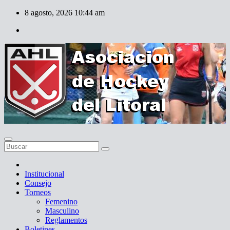
Skip
8 agosto, 2026
10:44 am
to
content
Institucional
Consejo
Torneos
Femenino
Masculino
Reglamentos
Boletines