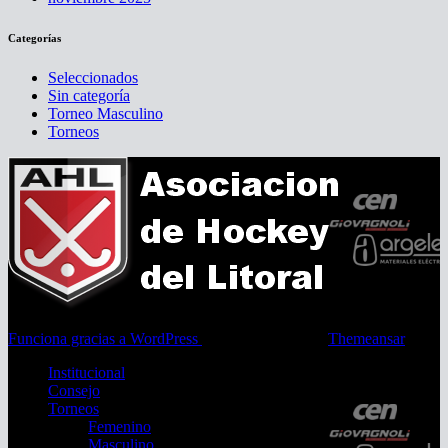
Categorías
Seleccionados
Sin categoría
Torneo Masculino
Torneos
Funciona gracias a WordPress
|
Tema: Newsup de
Themeansar
Institucional
Consejo
Torneos
Femenino
Masculino