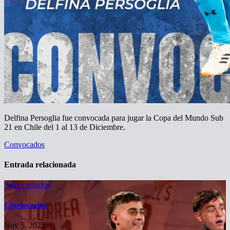
Delfina Persoglia fue convocada para jugar la Copa del Mundo Sub
21 en Chile del 1 al 13 de Diciembre.
Navegación
Convocados
de
Entrada relacionada
entradas
Seleccionados
Convocados
Nov 5, 2025